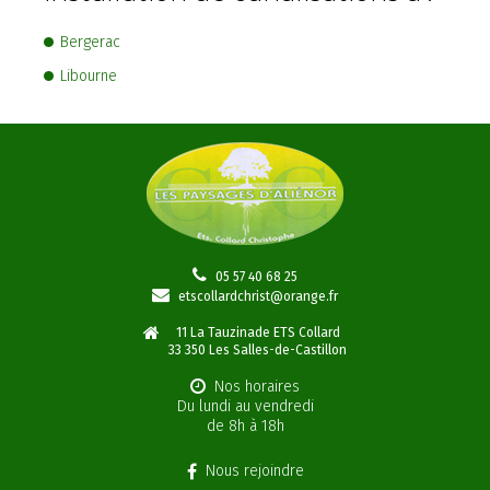
Bergerac
Libourne
05 57 40 68 25
etscollardchrist@orange.fr
11 La Tauzinade ETS Collard
33 350
Les Salles-de-Castillon
Nos horaires
Du lundi au vendredi
de 8h à 18h
Nous rejoindre